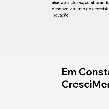
aliado à inclusão, colaborand
desenvolvimento do ecossis
inovação.
Em Const
CresciMe