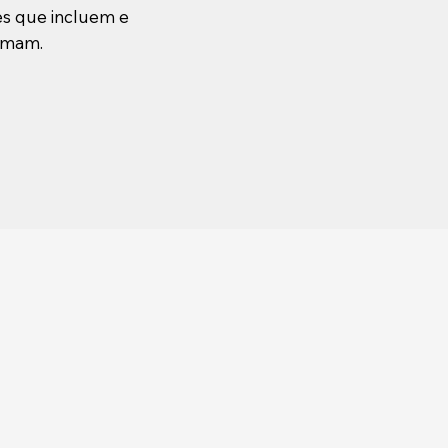
s que incluem e
rmam.