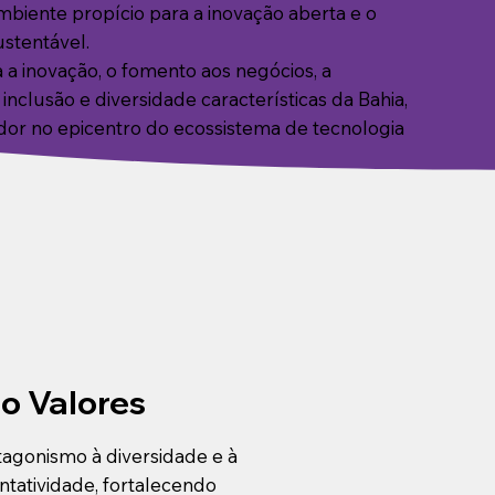
biente propício para a inovação aberta e o
stentável.
za a inovação, o fomento aos negócios, a
 inclusão e diversidade características da Bahia,
dor no epicentro do ecossistema de tecnologia
o Valores
tagonismo à diversidade e à
ntatividade, fortalecendo