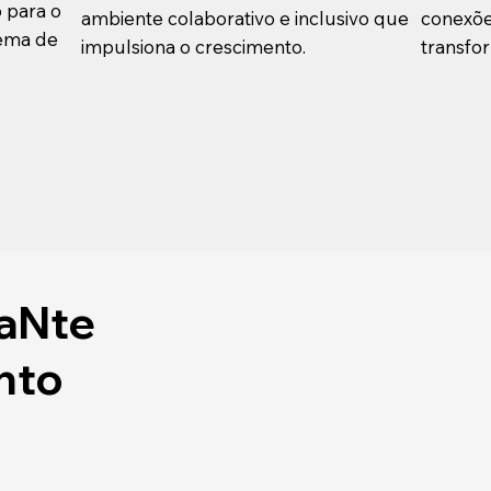
o para o
ambiente colaborativo e inclusivo que
conexõe
tema de
impulsiona o crescimento.
transfo
aNte
nto