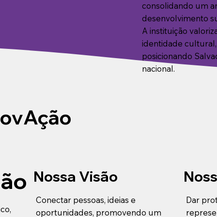
consolidando um am
desenvolvimento su
A instituição valori
identidade cultural,
posicionando Salva
nacional.
NovAção
Nossa Visão
Noss
são
Conectar pessoas, ideias e
Dar pro
co,
oportunidades, promovendo um
represe