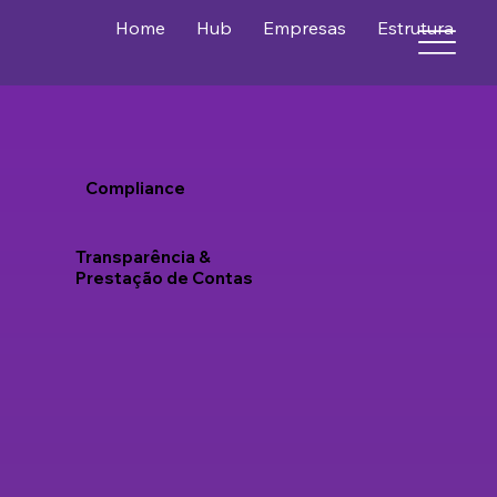
Home
Hub
Empresas
Estrutura
P
Compliance
Transparência &
Prestação de Contas