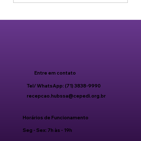
Entre em contato
Tel/ WhatsApp: (71) 3838-9990
recepcao.hubssa@cepedi.org.br
Horários de Funcionamento
Seg - Sex: 7h às - 19h