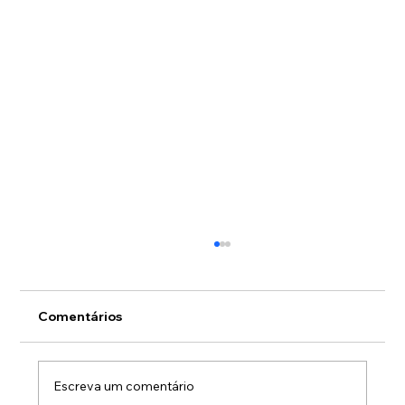
Muito além do coworking: você está
aproveitando tudo o que o Hub
Salvador tem a oferecer?
Quando a sua empresa escolheu fazer parte
Comentários
do Hub Salvador, a decisão certamente
envolveu encontrar um ambiente equipado
com uma estrutura moderna e completa para
Escreva um comentário
o dia a dia. Porém, se a rotina do seu