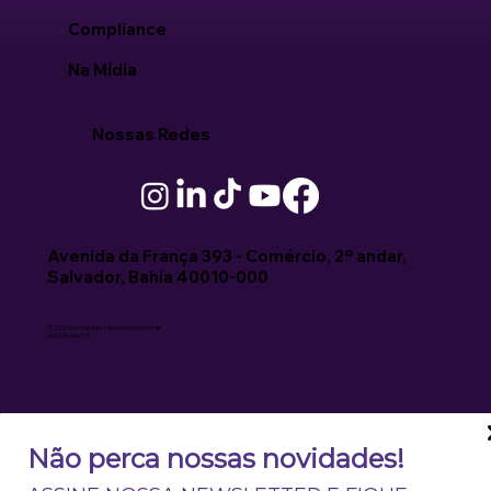
Compliance
Na Mídia
Nossas Redes
Avenida da França 393 - Comércio, 2º andar,
Salvador, Bahia 40010-000
© 2030 Hub Salvador | Desenvolvido com ❤️
pelo Estudio 071
Não perca nossas novidades!