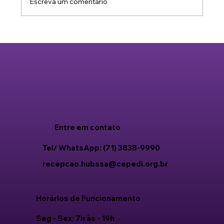
Escreva um comentário
o dia a dia. Porém, se a rotina do seu
Entre em contato
Tel/ WhatsApp: (71) 3838-9990
recepcao.hubssa@cepedi.org.br
Horários de Funcionamento
Seg - Sex: 7h às - 19h