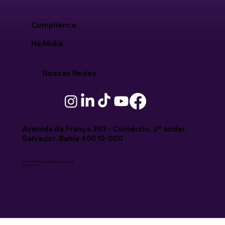
Compliance
Na Mídia
Nossas Redes
Avenida da França 393 - Comércio, 2º andar,
Salvador, Bahia 40010-000
© 2030 Hub Salvador | Desenvolvido com ❤️
pelo Estudio 071