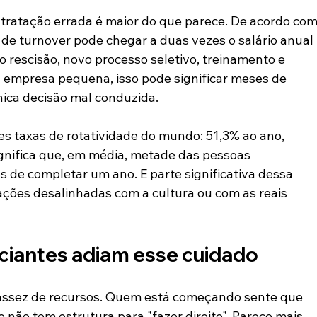
ntratação errada é maior do que parece. De acordo com
 de turnover pode chegar a duas vezes o salário anual 
 rescisão, novo processo seletivo, treinamento e 
 empresa pequena, isso pode significar meses de 
ica decisão mal conduzida.
res taxas de rotatividade do mundo: 51,3% ao ano, 
nifica que, em média, metade das pessoas 
 de completar um ano. E parte significativa dessa 
tações desalinhadas com a cultura ou com as reais 
iciantes adiam esse cuidado
assez de recursos. Quem está começando sente que 
 não tem estrutura para "fazer direito". Parece mais 