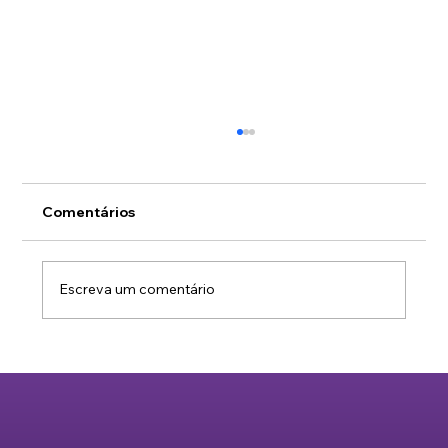
Muito além do coworking: você está
aproveitando tudo o que o Hub
Salvador tem a oferecer?
Quando a sua empresa escolheu fazer parte
Comentários
do Hub Salvador, a decisão certamente
envolveu encontrar um ambiente equipado
com uma estrutura moderna e completa para
Escreva um comentário
o dia a dia. Porém, se a rotina do seu