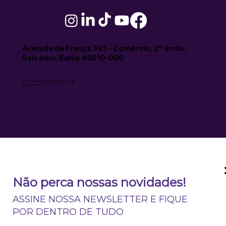
Avenida da França 393 - Comércio, 2º andar,
Salvador, Bahia 40010-000
© 2030 Hub Salvador | Desenvolvido com ❤️
pelo Estudio 071
Não perca nossas novidades!
ASSINE NOSSA NEWSLETTER E FIQUE
POR DENTRO DE TUDO